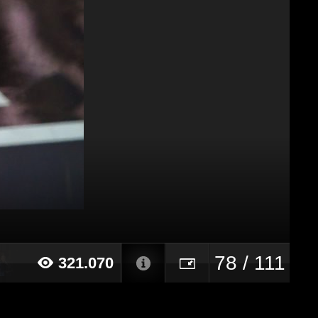
78 / 111
321.070
017 alle ore 01:05