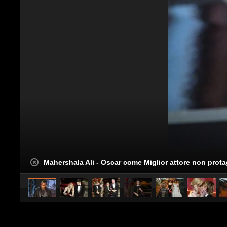
Mahershala Ali - Oscar come Miglior attore non prot
caricato da
Spettacolo Fanpage