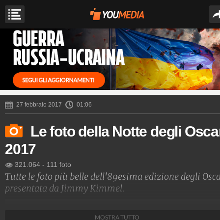
27 febbraio 2017
01:06
Le foto della Notte degli Osca
2017
321.064
-
111 foto
Tutte le foto più belle dell'89esima edizione degli Osca
presentata da Jimmy Kimmel.
Spettacolo Fanpage
MOSTRA TUTTO
4.053.353.204
-
9.454 video
-
76.076 foto