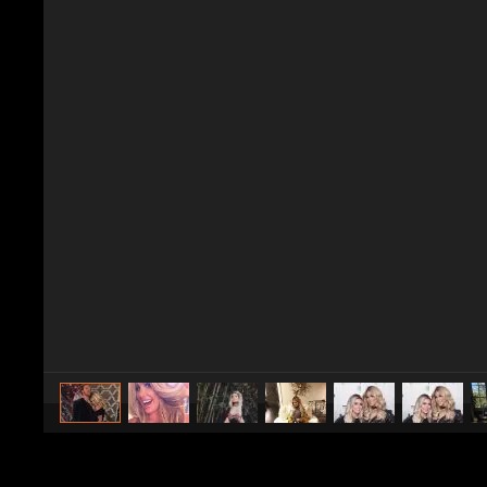
caricato da
Spettacolo Fanpage