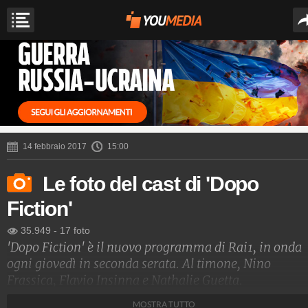
14 febbraio 2017
15:00
Le foto del cast di 'Dopo
Fiction'
35.949
-
17 foto
'Dopo Fiction' è il nuovo programma di Rai1, in onda
ogni giovedì in seconda serata. Al timone, Nino
Frassica, Flavio Insinna e Nathalie Guetta.
MOSTRA TUTTO