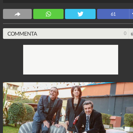
Spettacolo Fanpage
4.053.408.593
-
9.455 video
-
76.076 foto
61
COMMENTA
0