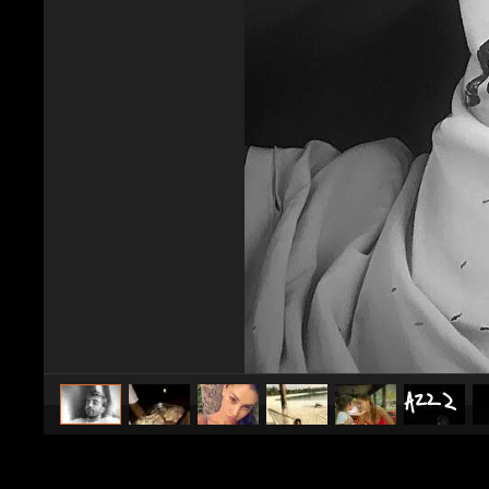
caricato da
Spettacolo Fanpage