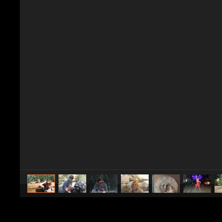
caricato da
Spettacolo Fanpage