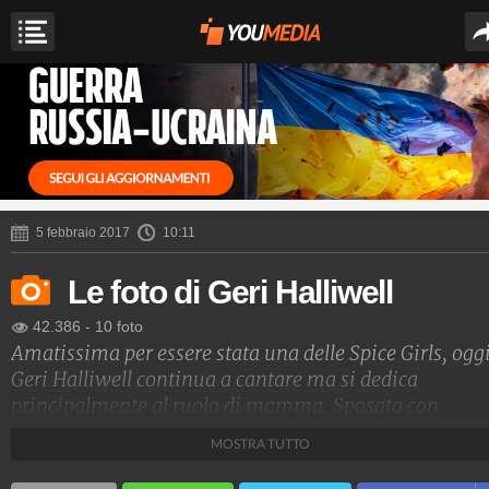
5 febbraio 2017
10:11
Le foto di Geri Halliwell
42.386
-
10 foto
Amatissima per essere stata una delle Spice Girls, ogg
Geri Halliwell continua a cantare ma si dedica
principalmente al ruolo di mamma. Sposata con
Christian Horner, ha due figli Bluebell Madonna
MOSTRA TUTTO
Halliwell (nata da una precedente relazione) e
Montague George Hector Horner.