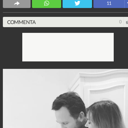
11
Spettacolo Fanpage
4.053.424.408
-
9.455 video
-
76.076 foto
COMMENTA
0