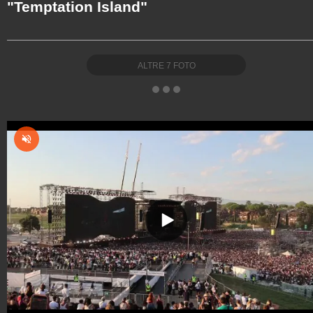
"Temptation Island"
ALTRE
7
FOTO