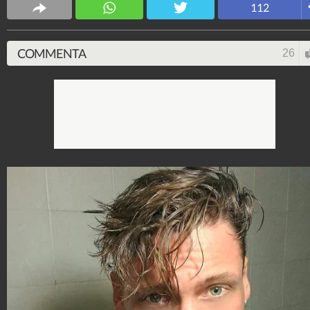
112
Spettacolo Fanpage
4.053.373.245
-
9.455 video
-
76.076 foto
COMMENTA
26