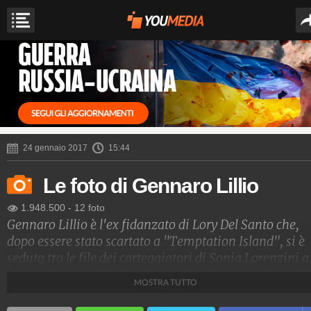
24 gennaio 2017
15:44
Le foto di Gennaro Lillio
1.948.500
-
12 foto
Gennaro Lillio è l'ex fidanzato di Lory Del Santo che,
dopo essere stato scartato a "Temptation Island", si è
seduto tra le file dei corteggiatori di Sonia Lorenzini a
"Uomini e Donne". Nel 2019 è stato scelto da Barbara
MOSTRA TUTTO
D'Urso per entrare a far parte del cast del Grande Frate
16.