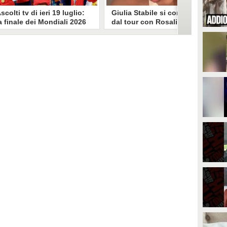
scolti tv di ieri 19 luglio:
Giulia Stabile si confessa
a finale dei Mondiali 2026
dal tour con Rosalia: "Non
pagna-Argentina
sono stata bene, costretta
travince (67.9%)
a stare chiusa in camera"
li ascolti tv di domenica 19
In giro per il mondo nel corpo di
uglio. Su Rai1 è stata trasmessa la
ballo di Rosalia, Giulia Stabile si è
artita conclusiva dei Mondiali di
lasciata andare a una confessione
alcio 2026, che ha visto trionfare
social dopo aver trascorso alcuni
a Spagna. Su Canale 5 è andato in
giorni chiusa nella sua stanza
nda un nuovo episodio di
d'hotel a causa di un malessere:
acconto di una notte. Nessuna
"La luce non arriva solo dagli
fida nell'access prime, è andata
altri. A volte è già dentro di noi".
n onda solo La Ruota della
ortuna.