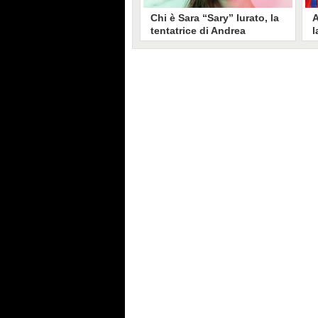
Chi è Sara “Sary” Iurato, la
A
tentatrice di Andrea
l
Petraroli a Temptation
S
Island 2026
s
Sara Iurato, soprannominata
G
“Sary”, è la tentatrice che ha fatto
l
vacillare Andrea Petraroli,
p
fidanzato di Iris De Lorenzis, a
C
Temptation Island 2026. Siciliana,
l
ha 24 anni e ha provato a mettere
o
in crisi il rapporto già precario tra
R
i due protagonisti del docu-reality
s
condotto da Filippo Bisciglia.
i
F