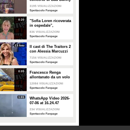
a Milano
3195
VISUALIZZAZIONI
Spettacolo Fanpage
0:20
"Sofia Loren ricoverata
in ospedale",
Alessandra Mussolini
836
VISUALIZZAZIONI
smentisce: "È serena e
Spettacolo Fanpage
forte"
13 foto
Il cast di The Traitors 2
con Alessia Marcuzzi
7154
VISUALIZZAZIONI
Spettacolo Fanpage
0:05
Francesco Renga
allontanato da un volo
Ryanair dopo una
12084
VISUALIZZAZIONI
discussione con gli
Spettacolo Fanpage
steward
1:01
WhatsApp Video 2026-
07-06 at 16.24.47
234
VISUALIZZAZIONI
Spettacolo Fanpage