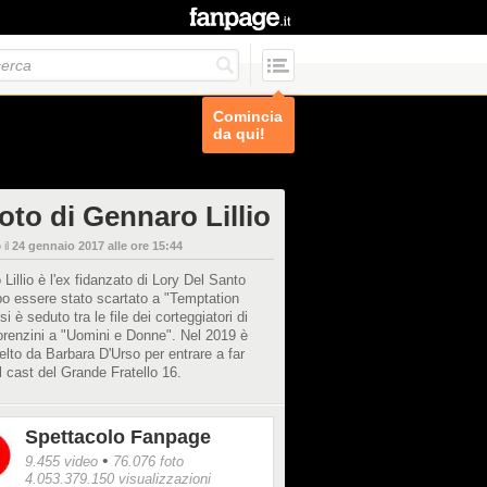
Comincia
da qui!
oto di Gennaro Lillio
 il
24 gennaio 2017 alle ore 15:44
Lillio è l'ex fidanzato di Lory Del Santo
o essere stato scartato a "Temptation
si è seduto tra le file dei corteggiatori di
renzini a "Uomini e Donne". Nel 2019 è
elto da Barbara D'Urso per entrare a far
l cast del Grande Fratello 16.
Spettacolo Fanpage
•
9.455 video
76.076 foto
4.053.379.150 visualizzazioni