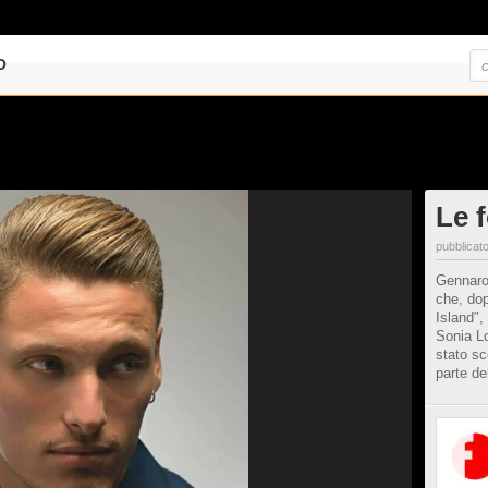
O
Le f
pubblicato
Gennaro 
che, dop
Island", 
Sonia Lo
stato sc
parte de