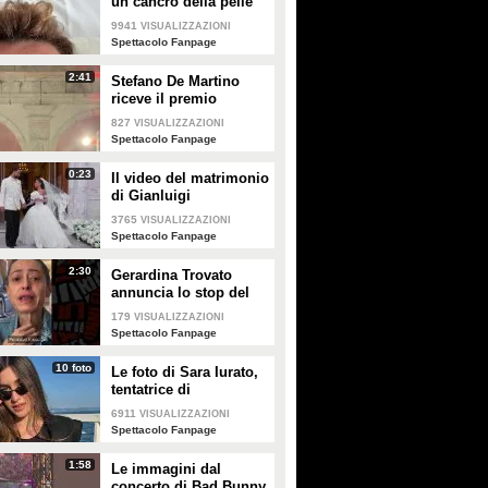
un cancro della pelle"
e apre al dibattito sulle
9941
VISUALIZZAZIONI
creme solari
Spettacolo Fanpage
2:41
Stefano De Martino
riceve il premio
intitolato al padre
827
VISUALIZZAZIONI
Enrico
Spettacolo Fanpage
0:23
Il video del matrimonio
di Gianluigi
Donnarumma e Alessia
3765
VISUALIZZAZIONI
Elefante
Spettacolo Fanpage
2:30
Gerardina Trovato
annuncia lo stop del
tour per problemi di
179
VISUALIZZAZIONI
salute
Spettacolo Fanpage
10 foto
Le foto di Sara Iurato,
tentatrice di
Temptation Island 2026
6911
VISUALIZZAZIONI
Spettacolo Fanpage
1:58
Le immagini dal
concerto di Bad Bunny