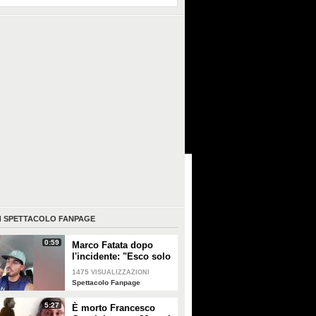
I
SPETTACOLO FANPAGE
0:59
Marco Fatata dopo
l'incidente: "Esco solo
di sera, i primi tempi
1475
VISUALIZZAZIONI
non riuscivo a
Spettacolo Fanpage
guardarmi"
5:27
È morto Francesco