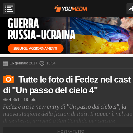
16 gennaio 2017
13:54
Tutte le foto di Fedez nel cast
di "Un passo del cielo 4"
4.851
-
19 foto
Fedez è tra le new entry di "Un passo dal cielo 4", la
nuova stagione della fiction di Rai1. Il rapper è nel ruo
di se stesso, arriverà a San Candido per cercare
tranquillità per la preparazione del nuovo disco, svia
MOSTRA TUTTO