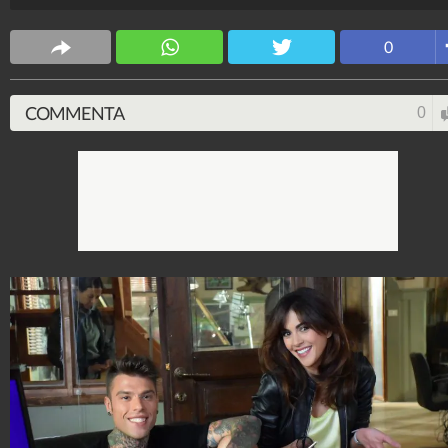
la stampa del gossip inscenando una finta relazione c
Eva Fernandez (Rocio Munoz Morales).
0
Spettacolo Fanpage
4.053.351.465
-
9.454 video
-
76.076 foto
COMMENTA
0