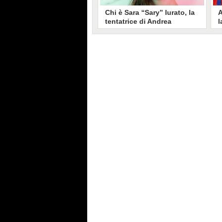
Chi è Sara “Sary” Iurato, la
A
tentatrice di Andrea
l
Petraroli a Temptation
S
Island 2026
s
Sara Iurato, soprannominata
G
“Sary”, è la tentatrice che ha fatto
l
vacillare Andrea Petraroli,
p
fidanzato di Iris De Lorenzis, a
C
Temptation Island 2026. Siciliana,
l
ha 24 anni e ha provato a mettere
o
in crisi il rapporto già precario tra
R
i due protagonisti del docu-reality
s
condotto da Filippo Bisciglia.
i
F