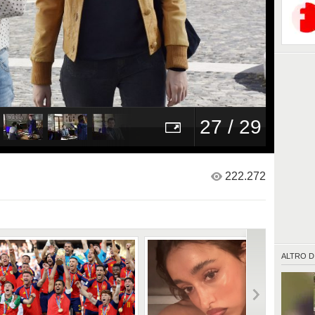
delicata
"Un pass
Rai1.
27 / 29
222.272
ALTRO D