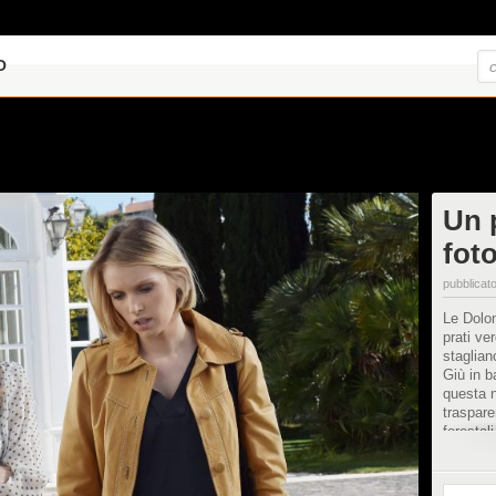
O
Un p
fot
pubblicato
Le Dolom
prati ve
staglia
Giù in b
questa n
traspare
forestal
forestal
l’uomo p
visto ne