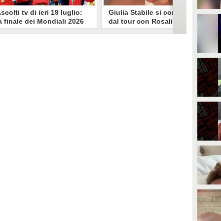
scolti tv di ieri 19 luglio:
Giulia Stabile si confessa
a finale dei Mondiali 2026
dal tour con Rosalia: "Non
pagna-Argentina
sono stata bene, costretta
travince (67.9%)
a stare chiusa in camera"
li ascolti tv di domenica 19
In giro per il mondo nel corpo di
uglio. Su Rai1 è stata trasmessa la
ballo di Rosalia, Giulia Stabile si è
artita conclusiva dei Mondiali di
lasciata andare a una confessione
alcio 2026, che ha visto trionfare
social dopo aver trascorso alcuni
a Spagna. Su Canale 5 è andato in
giorni chiusa nella sua stanza
nda un nuovo episodio di
d'hotel a causa di un malessere:
acconto di una notte. Nessuna
"La luce non arriva solo dagli
fida nell'access prime, è andata
altri. A volte è già dentro di noi".
n onda solo La Ruota della
ortuna.