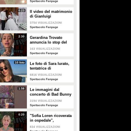
Spettacolo Fanpage
0:23
Il video del matrimonio
di Gianluigi
Donnarumma e Alessia
3754
VISUALIZZAZIONI
Elefante
Spettacolo Fanpage
2:30
Gerardina Trovato
annuncia lo stop del
tour per problemi di
163
VISUALIZZAZIONI
salute
Spettacolo Fanpage
10 foto
Le foto di Sara Iurato,
tentatrice di
Temptation Island 2026
6816
VISUALIZZAZIONI
Spettacolo Fanpage
1:58
Le immagini dal
concerto di Bad Bunny
a Milano
3194
VISUALIZZAZIONI
Spettacolo Fanpage
0:20
"Sofia Loren ricoverata
in ospedale",
Alessandra Mussolini
834
VISUALIZZAZIONI
smentisce: "È serena e