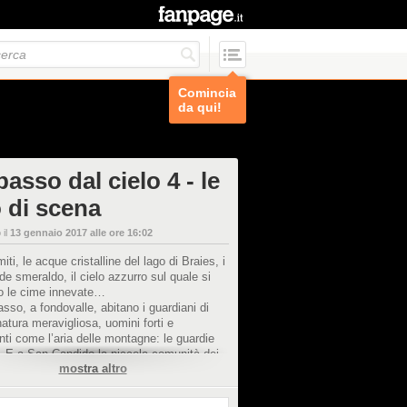
Comincia
da qui!
asso dal cielo 4 - le
o di scena
 il
13 gennaio 2017 alle ore 16:02
iti, le acque cristalline del lago di Braies, i
rde smeraldo, il cielo azzurro sul quale si
no le cime innevate…
asso, a fondovalle, abitano i guardiani di
atura meravigliosa, uomini forti e
nti come l’aria delle montagne: le guardie
i. E a San Candido la piccola comunità dei
mostra altro
i da oggi ha un nuovo capo: Francesco,
rende il posto di Pietro che, come abbiamo
lla serie precedente, è partito per una