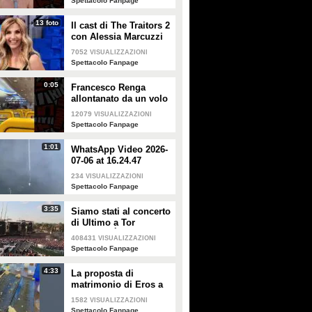
Spettacolo Fanpage
forte"
13 foto
Il cast di The Traitors 2
con Alessia Marcuzzi
7052
VISUALIZZAZIONI
Spettacolo Fanpage
0:05
Francesco Renga
allontanato da un volo
Ryanair dopo una
12079
VISUALIZZAZIONI
discussione con gli
Spettacolo Fanpage
steward
1:01
WhatsApp Video 2026-
07-06 at 16.24.47
234
VISUALIZZAZIONI
Spettacolo Fanpage
3:35
Siamo stati al concerto
di Ultimo a Tor
Vergata: "È il giorno
408431
VISUALIZZAZIONI
che aspettavo, questa è
Spettacolo Fanpage
la favola"
4:33
La proposta di
matrimonio di Eros a
Guendalina Canessa
1582
VISUALIZZAZIONI
Spettacolo Fanpage