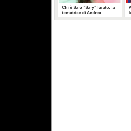
Chi è Sara “Sary” Iurato, la
A
tentatrice di Andrea
l
Petraroli a Temptation
S
Island 2026
s
Sara Iurato, soprannominata
G
“Sary”, è la tentatrice che ha fatto
l
vacillare Andrea Petraroli,
p
fidanzato di Iris De Lorenzis, a
C
Temptation Island 2026. Siciliana,
l
ha 24 anni e ha provato a mettere
o
in crisi il rapporto già precario tra
R
i due protagonisti del docu-reality
s
condotto da Filippo Bisciglia.
i
F