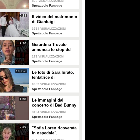
826
VISUALIZZAZIONI
Enrico
Spettacolo Fanpage
0:23
Il video del matrimonio
di Gianluigi
Donnarumma e Alessia
3764
VISUALIZZAZIONI
Elefante
Spettacolo Fanpage
2:30
Gerardina Trovato
annuncia lo stop del
tour per problemi di
171
VISUALIZZAZIONI
salute
Spettacolo Fanpage
10 foto
Le foto di Sara Iurato,
tentatrice di
Temptation Island 2026
6859
VISUALIZZAZIONI
Spettacolo Fanpage
1:58
Le immagini dal
concerto di Bad Bunny
a Milano
3194
VISUALIZZAZIONI
Spettacolo Fanpage
0:20
"Sofia Loren ricoverata
in ospedale",
Alessandra Mussolini
835