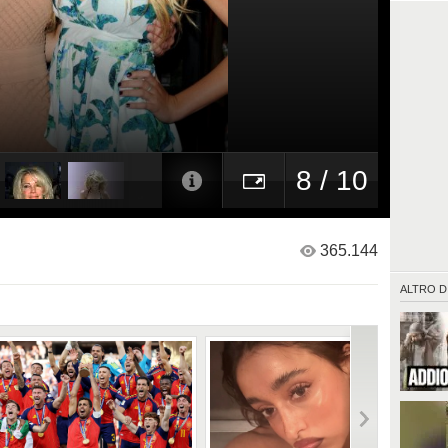
8 / 10
365.144
ALTRO D