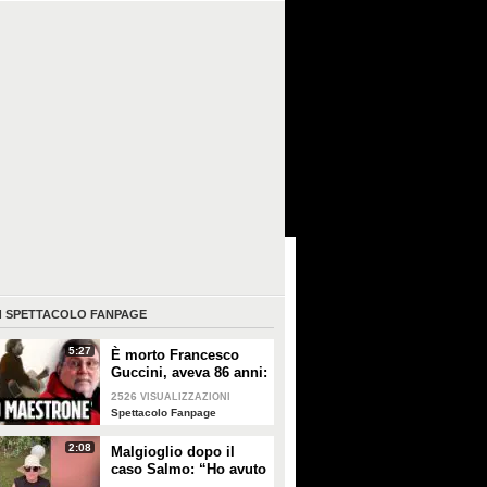
I
SPETTACOLO FANPAGE
5:27
È morto Francesco
Guccini, aveva 86 anni:
è stato uno dei
2526
VISUALIZZAZIONI
cantautori più
Spettacolo Fanpage
importanti di sempre
2:08
Malgioglio dopo il
caso Salmo: “Ho avuto
un melanoma. Mettete