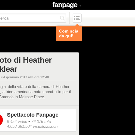
Comincia
da qui!
foto di Heather
klear
 il
4 gennaio 2017 alle ore 22:48
ini della vita e della carriera di Heather
, attrice americana nota soprattutto per il
 Amanda in Melrose Place.
Spettacolo Fanpage
•
9.454 video
76.076 foto
4.053.361.504 visualizzazioni