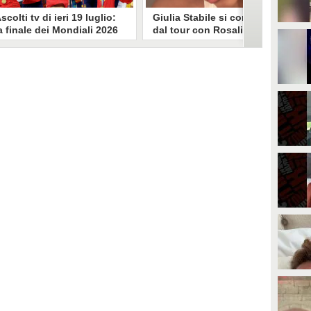
scolti tv di ieri 19 luglio:
Giulia Stabile si confessa
a finale dei Mondiali 2026
dal tour con Rosalia: "Non
pagna-Argentina
sono stata bene, costretta
travince (67.9%)
a stare chiusa in camera"
li ascolti tv di domenica 19
In giro per il mondo nel corpo di
uglio. Su Rai1 è stata trasmessa la
ballo di Rosalia, Giulia Stabile si è
artita conclusiva dei Mondiali di
lasciata andare a una confessione
alcio 2026, che ha visto trionfare
social dopo aver trascorso alcuni
a Spagna. Su Canale 5 è andato in
giorni chiusa nella sua stanza
nda un nuovo episodio di
d'hotel a causa di un malessere:
acconto di una notte. Nessuna
"La luce non arriva solo dagli
fida nell'access prime, è andata
altri. A volte è già dentro di noi".
n onda solo La Ruota della
ortuna.