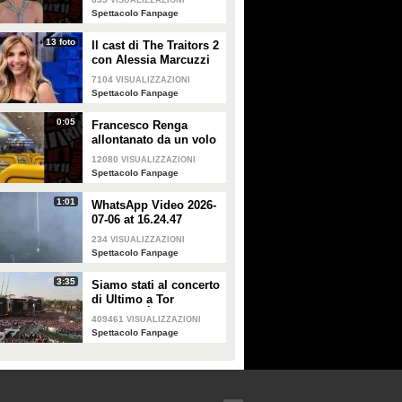
VISUALIZZAZIONI
smentisce: "È serena e
Spettacolo Fanpage
forte"
13 foto
Il cast di The Traitors 2
con Alessia Marcuzzi
7104
VISUALIZZAZIONI
Spettacolo Fanpage
0:05
Francesco Renga
allontanato da un volo
Ryanair dopo una
12080
VISUALIZZAZIONI
discussione con gli
Spettacolo Fanpage
steward
1:01
WhatsApp Video 2026-
07-06 at 16.24.47
234
VISUALIZZAZIONI
Spettacolo Fanpage
3:35
Siamo stati al concerto
di Ultimo a Tor
Vergata: "È il giorno
409461
VISUALIZZAZIONI
che aspettavo, questa è
Spettacolo Fanpage
la favola"