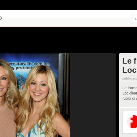
O
Le 
Loc
pubblicato
Le immag
Locklear
ruolo di