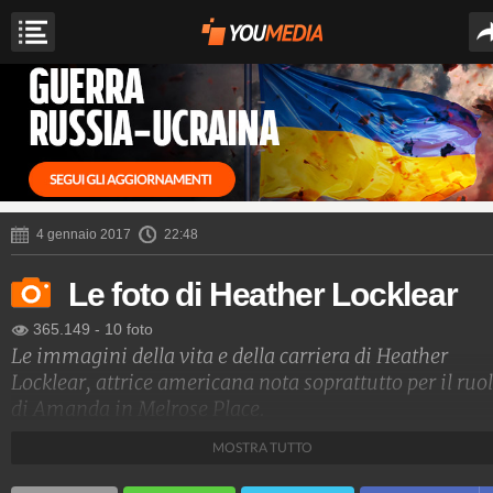
4 gennaio 2017
22:48
Le foto di Heather Locklear
365.149
-
10 foto
Le immagini della vita e della carriera di Heather
Locklear, attrice americana nota soprattutto per il ruo
di Amanda in Melrose Place.
MOSTRA TUTTO
Spettacolo Fanpage
4.053.389.794
-
9.455 video
-
76.076 foto