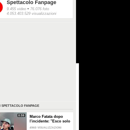
Spettacolo Fanpage
•
9.455 video
76.076 foto
4.053.403.529 visualizzazioni
I
SPETTACOLO FANPAGE
0:59
Marco Fatata dopo
l'incidente: "Esco solo
di sera, i primi tempi
4960
VISUALIZZAZIONI