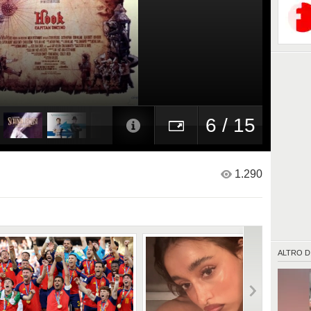
6 / 15
1.290
ALTRO D