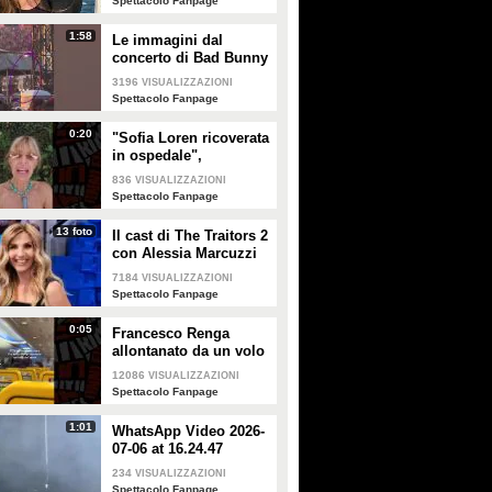
Spettacolo Fanpage
1:58
Le immagini dal
concerto di Bad Bunny
a Milano
3196
VISUALIZZAZIONI
Spettacolo Fanpage
0:20
"Sofia Loren ricoverata
in ospedale",
Alessandra Mussolini
836
VISUALIZZAZIONI
smentisce: "È serena e
Spettacolo Fanpage
forte"
13 foto
Il cast di The Traitors 2
con Alessia Marcuzzi
7184
VISUALIZZAZIONI
Spettacolo Fanpage
0:05
Francesco Renga
allontanato da un volo
Ryanair dopo una
12086
VISUALIZZAZIONI
discussione con gli
Spettacolo Fanpage
steward
1:01
WhatsApp Video 2026-
07-06 at 16.24.47
234
VISUALIZZAZIONI
Spettacolo Fanpage