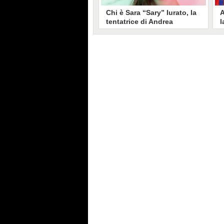
Chi è Sara “Sary” Iurato, la
A
tentatrice di Andrea
l
Petraroli a Temptation
S
Island 2026
s
Sara Iurato, soprannominata
G
“Sary”, è la tentatrice che ha fatto
l
vacillare Andrea Petraroli,
p
fidanzato di Iris De Lorenzis, a
C
Temptation Island 2026. Siciliana,
l
ha 24 anni e ha provato a mettere
o
in crisi il rapporto già precario tra
R
i due protagonisti del docu-reality
s
condotto da Filippo Bisciglia.
i
F