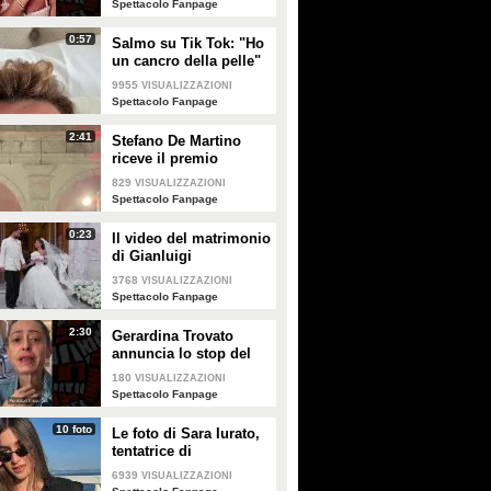
Spettacolo Fanpage
0:57
Salmo su Tik Tok: "Ho
un cancro della pelle"
e apre al dibattito sulle
9955
VISUALIZZAZIONI
creme solari
Spettacolo Fanpage
2:41
Stefano De Martino
riceve il premio
intitolato al padre
829
VISUALIZZAZIONI
Enrico
Spettacolo Fanpage
0:23
Il video del matrimonio
di Gianluigi
Donnarumma e Alessia
3768
VISUALIZZAZIONI
Elefante
Spettacolo Fanpage
2:30
Gerardina Trovato
annuncia lo stop del
tour per problemi di
180
VISUALIZZAZIONI
salute
Spettacolo Fanpage
10 foto
Le foto di Sara Iurato,
tentatrice di
Temptation Island 2026
6939
VISUALIZZAZIONI