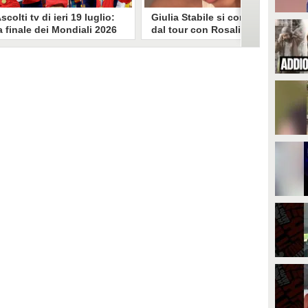
scolti tv di ieri 19 luglio:
Giulia Stabile si confessa
a finale dei Mondiali 2026
dal tour con Rosalia: "Non
pagna-Argentina
sono stata bene, costretta
travince (67.9%)
a stare chiusa in camera"
li ascolti tv di domenica 19
In giro per il mondo nel corpo di
uglio. Su Rai1 è stata trasmessa la
ballo di Rosalia, Giulia Stabile si è
artita conclusiva dei Mondiali di
lasciata andare a una confessione
alcio 2026, che ha visto trionfare
social dopo aver trascorso alcuni
a Spagna. Su Canale 5 è andato in
giorni chiusa nella sua stanza
nda un nuovo episodio di
d'hotel a causa di un malessere:
acconto di una notte. Nessuna
"La luce non arriva solo dagli
fida nell'access prime, è andata
altri. A volte è già dentro di noi".
n onda solo La Ruota della
ortuna.