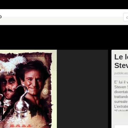
O
Le l
Ste
pubblicato
E’ lui i
Steven S
diventat
trattand
surreale
L’extrat
“Schindl
"Indiana