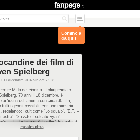
Comincia
da qui!
ocandine dei film di
ven Spielberg
 il
17 dicembre 2016 alle ore 23:08
l vero re Mida del cinema. Il pluripremiato
pielberg, 70 anni il 18 dicembre, è
o un’icona del cinema con circa 30 film,
o tutti i generi possibili, con una maestria
 , regalandoci cult come “Lo squalo”, “E.T. –
errestre”, “Salvate il soldato Ryan”,
er’s List – La lista di Schindler”, le saghe di
mostra altro
 Jones" e “Jurassic Park”.