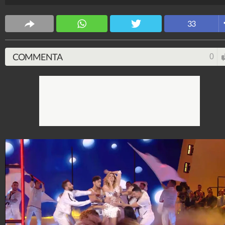
Spettacolo Fanpage
4.053.405.968
-
9.455 video
-
76.076 foto
33
COMMENTA
0