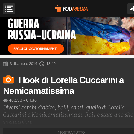
3 dicembre 2016
13:40
I look di Lorella Cuccarini a
Nemicamatissima
48.193
-
6 foto
Diversi cambi d'abito, balli, canti: quello di Lorella
Cuccarini a Nemicamatissima su Rai1 è stato uno sh
spettacolare.
MOSTRA TUTTO