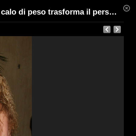
Miss Patty di 'Una mamma per amica' è irriconoscibile, il calo di peso trasforma il personaggio