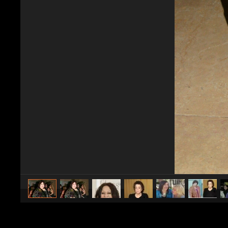
caricato da
Spettacolo Fanpage