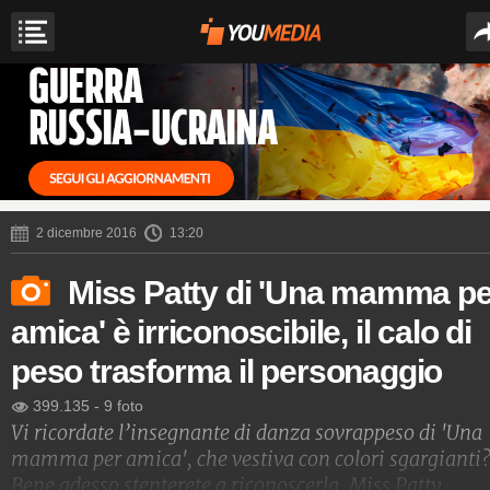
2 dicembre 2016
13:20
Miss Patty di 'Una mamma pe
amica' è irriconoscibile, il calo di
peso trasforma il personaggio
399.135
-
9 foto
Vi ricordate l’insegnante di danza sovrappeso di 'Una
mamma per amica', che vestiva con colori sgargianti
Bene adesso stenterete a riconoscerla. Miss Patty,