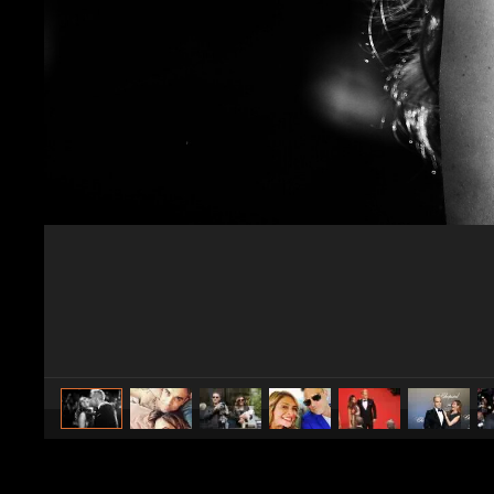
caricato da
Spettacolo Fanpage