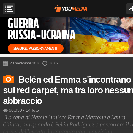
23 novembre 2016
16:02
Belén ed Emma s'incontrano
sul red carpet, ma tra loro nessu
abbraccio
68.939
-
14 foto
"La cena di Natale" unisce Emma Marrone e Laura
Chiatti, ma quando è Belén Rodriguez a percorrere il r
carpet dell'evento, la cantante non si avvicina.