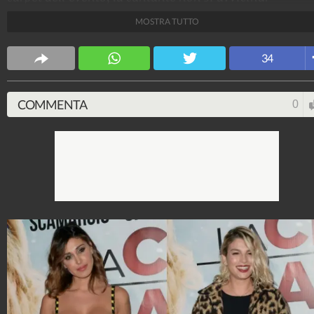
MOSTRA TUTTO
Spettacolo Fanpage
4.053.353.455
-
9.454 video
-
76.076 foto
34
COMMENTA
0