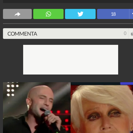
Spettacolo Fanpage
4.053.412.360
-
9.455 video
-
76.076 foto
18
COMMENTA
0