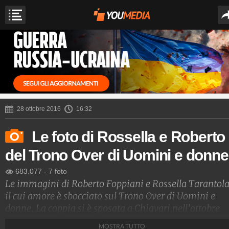
28 ottobre 2016
16:32
Le foto di Rossella e Roberto
del Trono Over di Uomini e donne
683.077
-
7 foto
Le immagini di Roberto Foppiani e Rossella Tarantola
il cui amore è sbocciato sul Trono Over di Uomini e
donne. La coppia si è sposata a Chiavari nell'ottobre
2016.
MOSTRA TUTTO