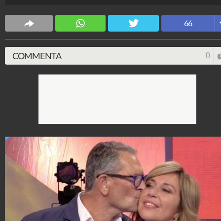
Spettacolo Fanpage
66
4.053.382.873
-
9.455 video
-
76.076 foto
COMMENTA
0