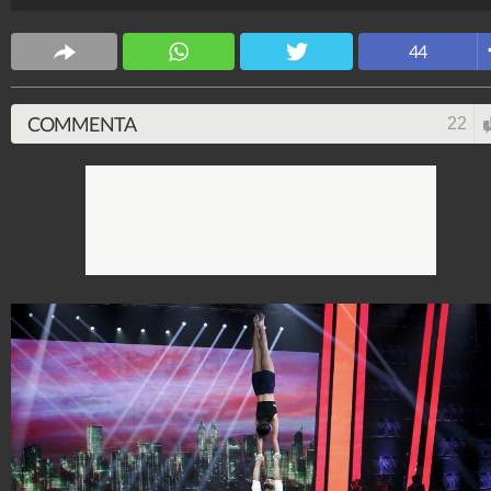
Venier
Spettacolo Fanpage
44
4.053.405.664
-
9.455 video
-
76.076 foto
COMMENTA
22