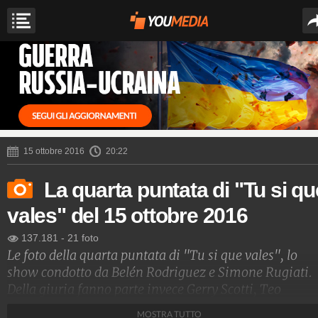
15 ottobre 2016
20:22
La quarta puntata di "Tu si qu
vales" del 15 ottobre 2016
137.181
-
21 foto
Le foto della quarta puntata di "Tu si que vales", lo
show condotto da Belén Rodriguez e Simone Rugiati.
Della giuria fanno parte invece Gerry Scotti, Teo
Mammucari, Maria De Filippi, Rudy Zerbi e Mara
MOSTRA TUTTO