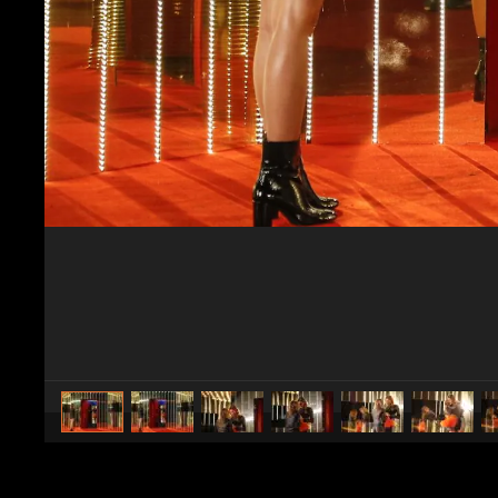
caricato da
Spettacolo Fanpage