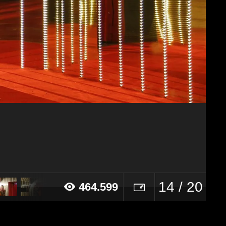
14 / 20
464.599
016 alle ore 10:54