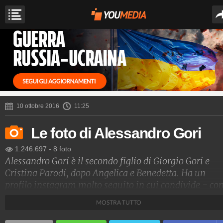
10 ottobre 2016
11:25
Le foto di Alessandro Gori
1.246.697
-
8 foto
Alessandro Gori è il secondo figlio di Giorgio Gori e
Cristina Parodi, dopo Angelica e Benedetta. Ha un
profilo instagram molto seguito in cui condivide - c
tutti i millennials - la vita di tutti i giorni.
MOSTRA TUTTO
Spettacolo Fanpage