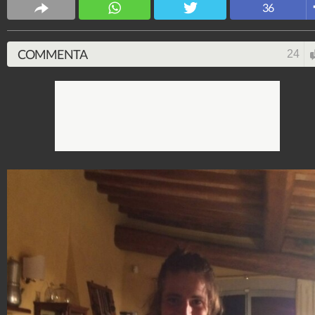
36
4.053.341.116
-
9.454 video
-
76.076 foto
COMMENTA
24