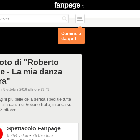
Comincia
da qui!
foto di "Roberto
le - La mia danza
ra"
 il
8 ottobre 2016 alle ore 23:43
ini più belle della serata speciale tutta
 alla danza di Roberto Bolle, in onda su
'8 ottobre.
Spettacolo Fanpage
•
9.454 video
76.076 foto