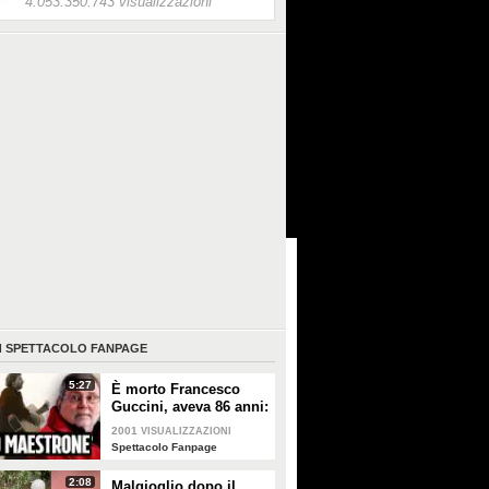
4.053.350.743 visualizzazioni
I
SPETTACOLO FANPAGE
5:27
È morto Francesco
Guccini, aveva 86 anni:
è stato uno dei
2001
VISUALIZZAZIONI
cantautori più
Spettacolo Fanpage
importanti di sempre
2:08
Malgioglio dopo il