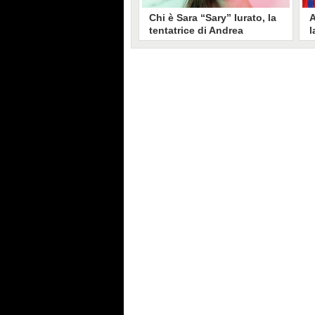
Chi è Sara “Sary” Iurato, la
A
tentatrice di Andrea
l
Petraroli a Temptation
S
Island 2026
s
Sara Iurato, soprannominata
G
“Sary”, è la tentatrice che ha fatto
l
vacillare Andrea Petraroli,
p
fidanzato di Iris De Lorenzis, a
C
Temptation Island 2026. Siciliana,
l
ha 24 anni e ha provato a mettere
o
in crisi il rapporto già precario tra
R
i due protagonisti del docu-reality
s
condotto da Filippo Bisciglia.
i
F