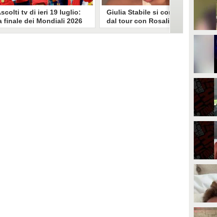
scolti tv di ieri 19 luglio:
Giulia Stabile si confessa
a finale dei Mondiali 2026
dal tour con Rosalia: "Non
pagna-Argentina
sono stata bene, costretta
travince (67.9%)
a stare chiusa in camera"
li ascolti tv di domenica 19
In giro per il mondo nel corpo di
uglio. Su Rai1 è stata trasmessa la
ballo di Rosalia, Giulia Stabile si è
artita conclusiva dei Mondiali di
lasciata andare a una confessione
alcio 2026, che ha visto trionfare
social dopo aver trascorso alcuni
a Spagna. Su Canale 5 è andato in
giorni chiusa nella sua stanza
nda un nuovo episodio di
d'hotel a causa di un malessere:
acconto di una notte. Nessuna
"La luce non arriva solo dagli
fida nell'access prime, è andata
altri. A volte è già dentro di noi".
n onda solo La Ruota della
ortuna.