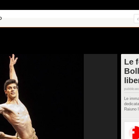
O
Le 
Bol
libe
pubblicato
Le immag
dedicata
Raiuno l