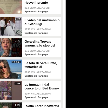
riceve il premio
intitolato al padre
824
VISUALIZZAZIONI
Enrico
Spettacolo Fanpage
0:23
Il video del matrimonio
di Gianluigi
Donnarumma e Alessia
3758
VISUALIZZAZIONI
Elefante
Spettacolo Fanpage
2:30
Gerardina Trovato
annuncia lo stop del
tour per problemi di
171
VISUALIZZAZIONI
salute
Spettacolo Fanpage
10 foto
Le foto di Sara Iurato,
tentatrice di
Temptation Island 2026
6830
VISUALIZZAZIONI
Spettacolo Fanpage
1:58
Le immagini dal
concerto di Bad Bunny
a Milano
3194
VISUALIZZAZIONI
Spettacolo Fanpage
0:20
"Sofia Loren ricoverata