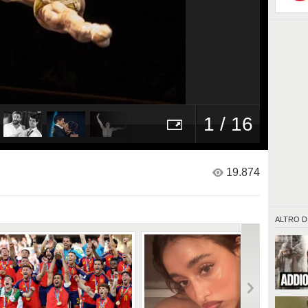
1 / 16
19.874
ALTRO D