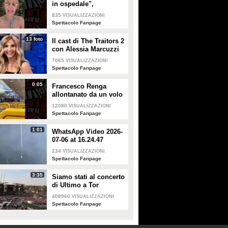
in ospedale",
Alessandra Mussolini
835
VISUALIZZAZIONI
smentisce: "È serena e
Spettacolo Fanpage
forte"
13 foto
Il cast di The Traitors 2
con Alessia Marcuzzi
7065
VISUALIZZAZIONI
Spettacolo Fanpage
0:05
Francesco Renga
allontanato da un volo
Ryanair dopo una
12080
VISUALIZZAZIONI
discussione con gli
Spettacolo Fanpage
steward
1:01
WhatsApp Video 2026-
07-06 at 16.24.47
234
VISUALIZZAZIONI
Spettacolo Fanpage
3:35
Siamo stati al concerto
di Ultimo a Tor
Vergata: "È il giorno
408960
VISUALIZZAZIONI
che aspettavo, questa è
Spettacolo Fanpage
la favola"