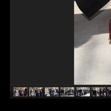
caricato da
Spettacolo Fanpage