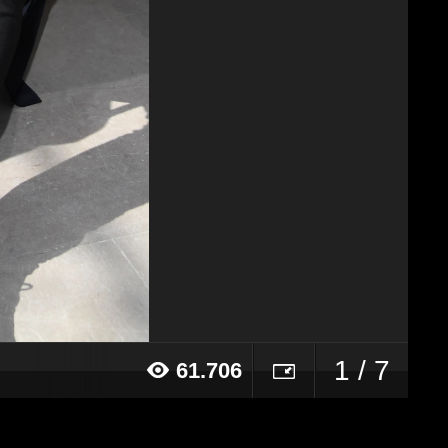
1 / 7
61.706
016 alle ore 11:31