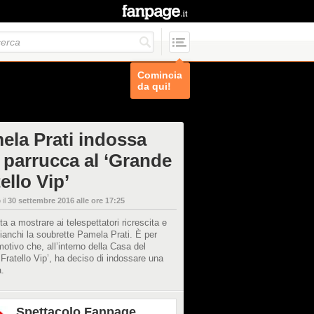
Comincia
da qui!
ela Prati indossa
 parrucca al ‘Grande
ello Vip’
 il
30 settembre 2016 alle ore 17:25
ta a mostrare ai telespettatori ricrescita e
bianchi la soubrette Pamela Prati. È per
otivo che, all’interno della Casa del
Fratello Vip’, ha deciso di indossare una
.
Spettacolo Fanpage