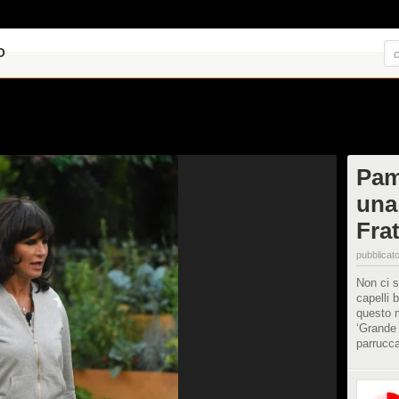
O
Pam
una
Frat
pubblicato
Non ci s
capelli 
questo m
‘Grande 
parrucca