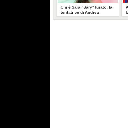
Chi è Sara “Sary” Iurato, la
A
tentatrice di Andrea
l
Petraroli a Temptation
S
Island 2026
s
Sara Iurato, soprannominata
G
“Sary”, è la tentatrice che ha fatto
l
vacillare Andrea Petraroli,
p
fidanzato di Iris De Lorenzis, a
C
Temptation Island 2026. Siciliana,
l
ha 24 anni e ha provato a mettere
o
in crisi il rapporto già precario tra
R
i due protagonisti del docu-reality
s
condotto da Filippo Bisciglia.
i
F