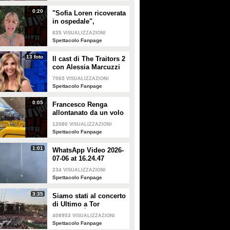
0:20
"Sofia Loren ricoverata
in ospedale",
Alessandra Mussolini
835
VISUALIZZAZIONI
smentisce: "È serena e
Spettacolo Fanpage
forte"
13 foto
Il cast di The Traitors 2
con Alessia Marcuzzi
7065
VISUALIZZAZIONI
Spettacolo Fanpage
0:05
Francesco Renga
allontanato da un volo
Ryanair dopo una
12080
VISUALIZZAZIONI
discussione con gli
Spettacolo Fanpage
steward
1:01
WhatsApp Video 2026-
07-06 at 16.24.47
234
VISUALIZZAZIONI
Spettacolo Fanpage
3:35
Siamo stati al concerto
di Ultimo a Tor
Vergata: "È il giorno
408953
VISUALIZZAZIONI
che aspettavo, questa è
Spettacolo Fanpage
la favola"