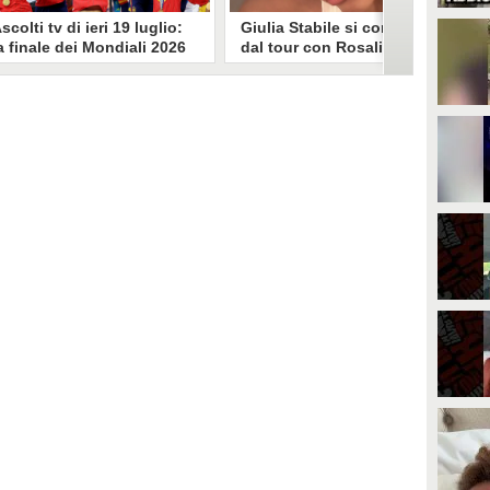
scolti tv di ieri 19 luglio:
Giulia Stabile si confessa
a finale dei Mondiali 2026
dal tour con Rosalia: "Non
pagna-Argentina
sono stata bene, costretta
travince (67.9%)
a stare chiusa in camera"
li ascolti tv di domenica 19
In giro per il mondo nel corpo di
uglio. Su Rai1 è stata trasmessa la
ballo di Rosalia, Giulia Stabile si è
artita conclusiva dei Mondiali di
lasciata andare a una confessione
alcio 2026, che ha visto trionfare
social dopo aver trascorso alcuni
a Spagna. Su Canale 5 è andato in
giorni chiusa nella sua stanza
nda un nuovo episodio di
d'hotel a causa di un malessere:
acconto di una notte. Nessuna
"La luce non arriva solo dagli
fida nell'access prime, è andata
altri. A volte è già dentro di noi".
n onda solo La Ruota della
ortuna.