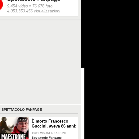
•
9.454 video
76.076 foto
4.053.350.456 visualizzazioni
I
SPETTACOLO FANPAGE
5:27
È morto Francesco
Guccini, aveva 86 anni:
è stato uno dei
1981
VISUALIZZAZIONI
cantautori più
Spettacolo Fanpage