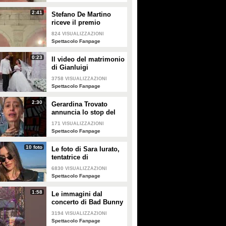
2:41
Stefano De Martino
riceve il premio
intitolato al padre
824
VISUALIZZAZIONI
Enrico
Spettacolo Fanpage
0:23
Il video del matrimonio
di Gianluigi
Donnarumma e Alessia
3758
VISUALIZZAZIONI
Elefante
Spettacolo Fanpage
2:30
Gerardina Trovato
annuncia lo stop del
tour per problemi di
171
VISUALIZZAZIONI
salute
Spettacolo Fanpage
10 foto
Le foto di Sara Iurato,
tentatrice di
Temptation Island 2026
6830
VISUALIZZAZIONI
Spettacolo Fanpage
1:58
Le immagini dal
concerto di Bad Bunny
a Milano
3194
VISUALIZZAZIONI
Spettacolo Fanpage