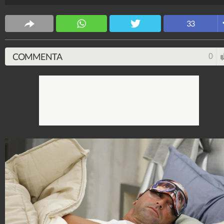
Spettacolo Fanpage
33
4.053.357.238
-
9.454 video
-
76.076 foto
COMMENTA
0