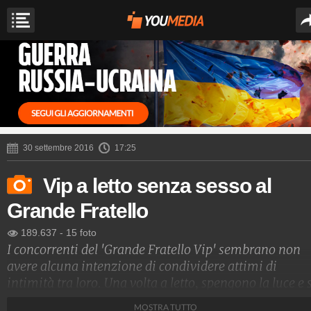
30 settembre 2016
17:25
Vip a letto senza sesso al
Grande Fratello
189.637
-
15 foto
I concorrenti del 'Grande Fratello Vip' sembrano non
avere alcuna intenzione di condividere attimi di
intimità tra loro. Una volta a letto, spengono la luce e 
addormentano.
MOSTRA TUTTO