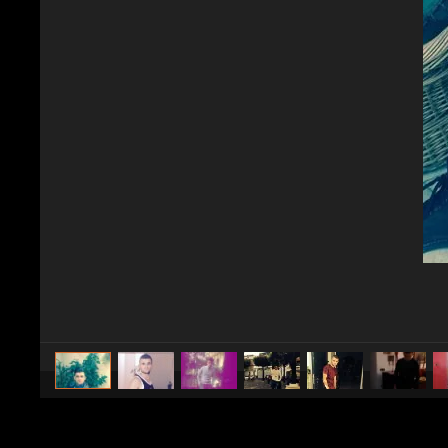
caricato da
Spettacolo Fanpage