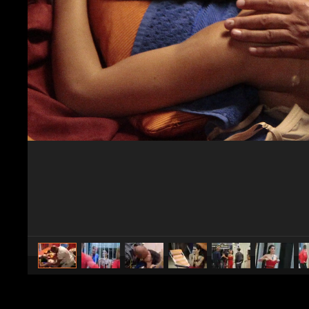
caricato da
Spettacolo Fanpage