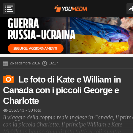
26 settembre 2016
16:17
Le foto di Kate e William in
Canada con i piccoli George e
Charlotte
155.543
-
30 foto
Il viaggio della coppia reale inglese in Canada, il prim
con la piccola Charlotte. Il principe William e Kate
Middleton hanno conquistato tutti: eccoli mentre