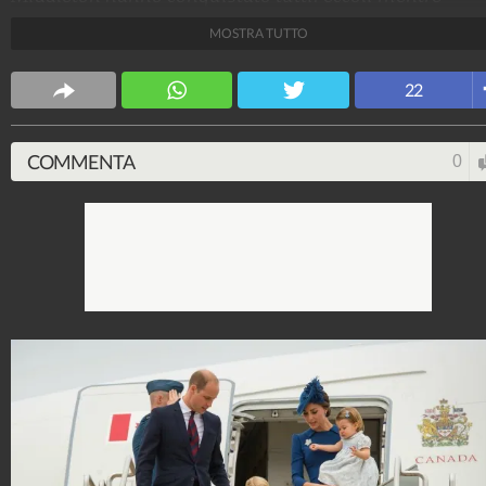
scendono dall'aereo che li ha portati a Victoria,
MOSTRA TUTTO
impeccabili e semplicemente perfetti, accompagnati d
primogenito George e da Charlotte.
22
Spettacolo Fanpage
4.053.381.990
-
9.455 video
-
76.076 foto
COMMENTA
0