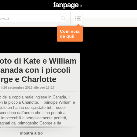
Comincia
da qui!
oto di Kate e William
Canada con i piccoli
rge e Charlotte
 il
26 settembre 2016 alle ore 16:17
io della coppia reale inglese in Canada, il
n la piccola Charlotte. Il principe William e
dleton hanno conquistato tutti: eccoli
cendono dall'aereo che li ha portati a
, impeccabili e semplicemente perfetti,
gnati dal primogenito George e da
e.
mostra altro