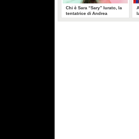
Chi è Sara “Sary” Iurato, la
A
tentatrice di Andrea
l
Petraroli a Temptation
S
Island 2026
s
Sara Iurato, soprannominata
G
“Sary”, è la tentatrice che ha fatto
l
vacillare Andrea Petraroli,
p
fidanzato di Iris De Lorenzis, a
C
Temptation Island 2026. Siciliana,
l
ha 24 anni e ha provato a mettere
o
in crisi il rapporto già precario tra
R
i due protagonisti del docu-reality
s
condotto da Filippo Bisciglia.
i
F