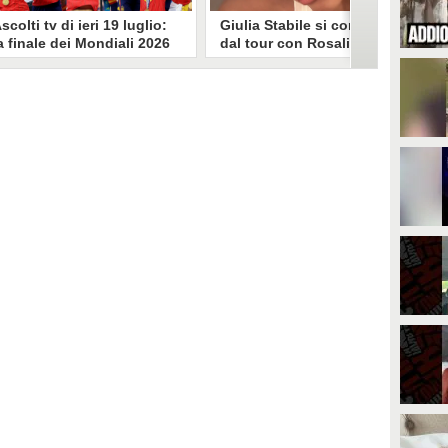
scolti tv di ieri 19 luglio:
Giulia Stabile si confessa
a finale dei Mondiali 2026
dal tour con Rosalia: "Non
pagna-Argentina
sono stata bene, costretta
travince (67.9%)
a stare chiusa in camera"
li ascolti tv di domenica 19
In giro per il mondo nel corpo di
uglio. Su Rai1 è stata trasmessa la
ballo di Rosalia, Giulia Stabile si è
artita conclusiva dei Mondiali di
lasciata andare a una confessione
alcio 2026, che ha visto trionfare
social dopo aver trascorso alcuni
a Spagna. Su Canale 5 è andato in
giorni chiusa nella sua stanza
nda un nuovo episodio di
d'hotel a causa di un malessere:
acconto di una notte. Nessuna
"La luce non arriva solo dagli
fida nell'access prime, è andata
altri. A volte è già dentro di noi".
n onda solo La Ruota della
ortuna.