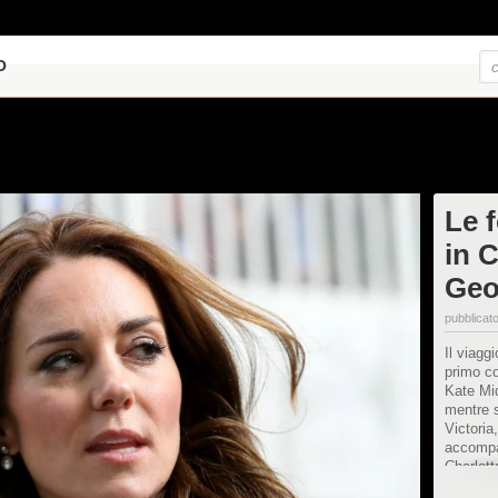
O
Le f
in 
Geo
pubblicato
Il viagg
primo co
Kate Mid
mentre s
Victoria
accompa
Charlott