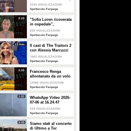
a Milano
3194
VISUALIZZAZIONI
Spettacolo Fanpage
0:20
"Sofia Loren ricoverata
in ospedale",
Alessandra Mussolini
835
VISUALIZZAZIONI
smentisce: "È serena e
Spettacolo Fanpage
forte"
13 foto
Il cast di The Traitors 2
con Alessia Marcuzzi
7065
VISUALIZZAZIONI
Spettacolo Fanpage
0:05
Francesco Renga
allontanato da un volo
Ryanair dopo una
12080
VISUALIZZAZIONI
discussione con gli
Spettacolo Fanpage
steward
1:01
WhatsApp Video 2026-
07-06 at 16.24.47
234
VISUALIZZAZIONI
Spettacolo Fanpage
3:35
Siamo stati al concerto
di Ultimo a Tor