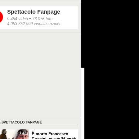
Spettacolo Fanpage
•
9.454 video
76.076 foto
4.053.352.990 visualizzazioni
I
SPETTACOLO FANPAGE
5:27
È morto Francesco
Guccini, aveva 86 anni: