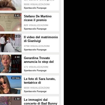
e apre al dibattito sulle
9930
VISUALIZZAZIONI
creme solari
Spettacolo Fanpage
2:41
Stefano De Martino
riceve il premio
intitolato al padre
825
VISUALIZZAZIONI
Enrico
Spettacolo Fanpage
0:23
Il video del matrimonio
di Gianluigi
Donnarumma e Alessia
3758
VISUALIZZAZIONI
Elefante
Spettacolo Fanpage
2:30
Gerardina Trovato
annuncia lo stop del
tour per problemi di
171
VISUALIZZAZIONI
salute
Spettacolo Fanpage
10 foto
Le foto di Sara Iurato,
tentatrice di
Temptation Island 2026
6830
VISUALIZZAZIONI
Spettacolo Fanpage
1:58
Le immagini dal
concerto di Bad Bunny