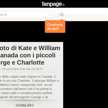
Comincia
da qui!
oto di Kate e William
Canada con i piccoli
rge e Charlotte
 il
26 settembre 2016 alle ore 16:17
io della coppia reale inglese in Canada, il
n la piccola Charlotte. Il principe William e
dleton hanno conquistato tutti: eccoli
cendono dall'aereo che li ha portati a
, impeccabili e semplicemente perfetti,
gnati dal primogenito George e da
e.
mostra altro