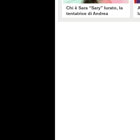
Chi è Sara “Sary” Iurato, la
A
tentatrice di Andrea
l
Petraroli a Temptation
S
Island 2026
s
Sara Iurato, soprannominata
G
“Sary”, è la tentatrice che ha fatto
l
vacillare Andrea Petraroli,
p
fidanzato di Iris De Lorenzis, a
C
Temptation Island 2026. Siciliana,
l
ha 24 anni e ha provato a mettere
o
in crisi il rapporto già precario tra
R
i due protagonisti del docu-reality
s
condotto da Filippo Bisciglia.
i
F