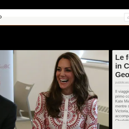
O
Le f
in 
Geo
pubblicato
Il viagg
primo co
Kate Mid
mentre s
Victoria
accompa
Charlott