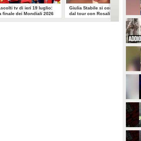
scolti tv di ieri 19 luglio:
Giulia Stabile si confessa
a finale dei Mondiali 2026
dal tour con Rosalia: "Non
pagna-Argentina
sono stata bene, costretta
travince (67.9%)
a stare chiusa in camera"
li ascolti tv di domenica 19
In giro per il mondo nel corpo di
uglio. Su Rai1 è stata trasmessa la
ballo di Rosalia, Giulia Stabile si è
artita conclusiva dei Mondiali di
lasciata andare a una confessione
alcio 2026, che ha visto trionfare
social dopo aver trascorso alcuni
a Spagna. Su Canale 5 è andato in
giorni chiusa nella sua stanza
nda un nuovo episodio di
d'hotel a causa di un malessere:
acconto di una notte. Nessuna
"La luce non arriva solo dagli
fida nell'access prime, è andata
altri. A volte è già dentro di noi".
n onda solo La Ruota della
ortuna.