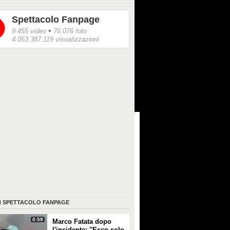
Spettacolo Fanpage
•
9.455 video
76.076 foto
4.053.387.119 visualizzazioni
I
SPETTACOLO FANPAGE
0:59
Marco Fatata dopo
l'incidente: "Esco solo