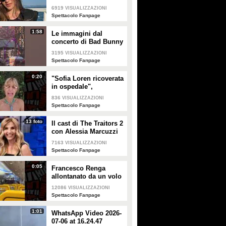
Temptation Island 2026
6919
VISUALIZZAZIONI
Spettacolo Fanpage
1:58
Le immagini dal
concerto di Bad Bunny
a Milano
3195
VISUALIZZAZIONI
Spettacolo Fanpage
0:20
"Sofia Loren ricoverata
in ospedale",
Alessandra Mussolini
836
VISUALIZZAZIONI
smentisce: "È serena e
Spettacolo Fanpage
forte"
13 foto
Il cast di The Traitors 2
con Alessia Marcuzzi
7163
VISUALIZZAZIONI
Spettacolo Fanpage
0:05
Francesco Renga
allontanato da un volo
Ryanair dopo una
12086
VISUALIZZAZIONI
discussione con gli
Spettacolo Fanpage
steward
1:01
WhatsApp Video 2026-
07-06 at 16.24.47