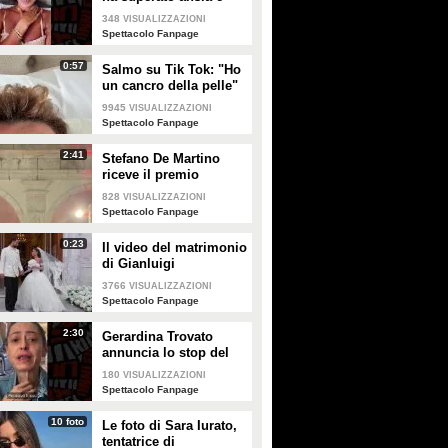
attacchi di panico
348
VISUALIZZAZIONI
Spettacolo Fanpage
0:57
Salmo su Tik Tok: "Ho
un cancro della pelle"
e apre al dibattito sulle
9945
VISUALIZZAZIONI
creme solari
Spettacolo Fanpage
2:41
Stefano De Martino
riceve il premio
intitolato al padre
828
VISUALIZZAZIONI
Enrico
Spettacolo Fanpage
0:23
Il video del matrimonio
di Gianluigi
Donnarumma e Alessia
3766
VISUALIZZAZIONI
Elefante
Spettacolo Fanpage
2:30
Gerardina Trovato
annuncia lo stop del
tour per problemi di
180
VISUALIZZAZIONI
salute
Spettacolo Fanpage
10 foto
Le foto di Sara Iurato,
tentatrice di