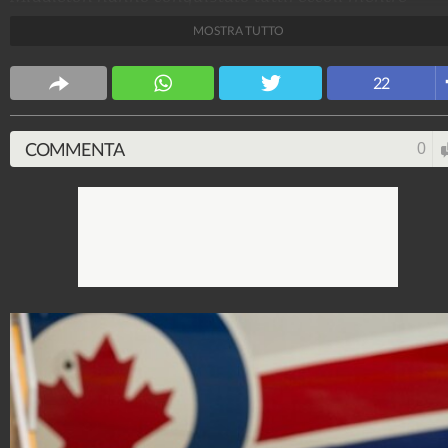
scendono dall'aereo che li ha portati a Victoria,
MOSTRA TUTTO
impeccabili e semplicemente perfetti, accompagnati d
primogenito George e da Charlotte.
22
Spettacolo Fanpage
4.053.324.447
-
9.453 video
-
76.076 foto
COMMENTA
0