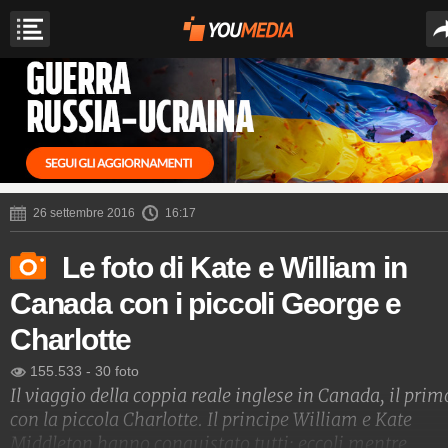
26 settembre 2016
16:17
Le foto di Kate e William in
Canada con i piccoli George e
Charlotte
155.533
-
30 foto
Il viaggio della coppia reale inglese in Canada, il prim
con la piccola Charlotte. Il principe William e Kate
Middleton hanno conquistato tutti: eccoli mentre