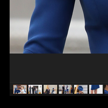
caricato da
Spettacolo Fanpage