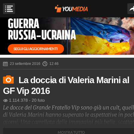
23 settembre 2016
12:46
La doccia di Valeria Marini al
GF Vip 2016
1.114.378
-
20 foto
Le docce del Grande Fratello Vip sono già un cult, quel
di Valeria Marini hanno superato le aspettative in poc
giorni. Una carrellata delle immagini più belle, scatta
sotto il soffione della doccia e tra le vetrate della casa 
MOSTRA TUTTO