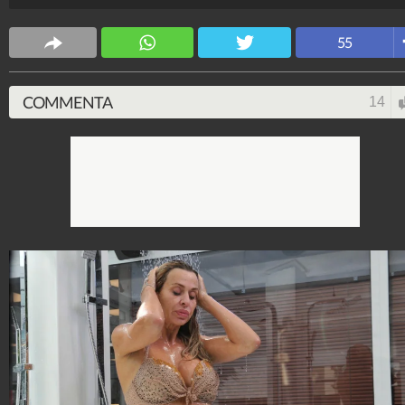
più spiata d'Italia.
Spettacolo Fanpage
55
4.053.349.921
-
9.454 video
-
76.076 foto
COMMENTA
14