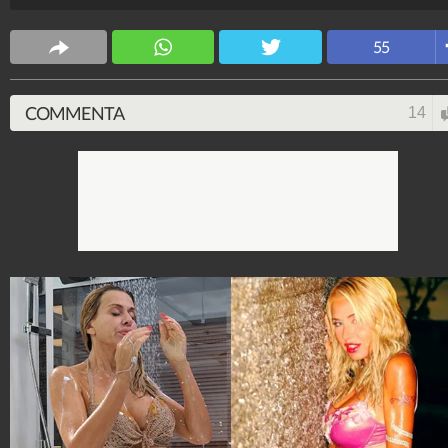
più spiata d'Italia.
Spettacolo Fanpage
55
4.053.338.704
-
9.454 video
-
76.076 foto
COMMENTA
14