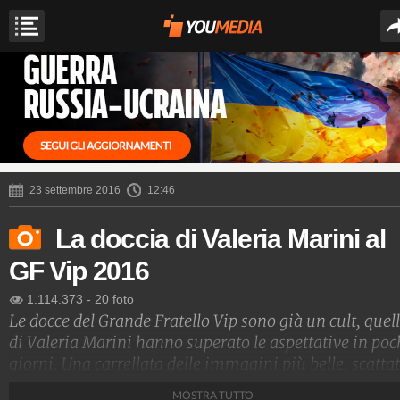
23 settembre 2016
12:46
La doccia di Valeria Marini al
GF Vip 2016
1.114.373
-
20 foto
Le docce del Grande Fratello Vip sono già un cult, quel
di Valeria Marini hanno superato le aspettative in poc
giorni. Una carrellata delle immagini più belle, scatta
sotto il soffione della doccia e tra le vetrate della casa 
MOSTRA TUTTO