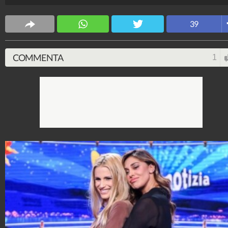
sembra che ci conosciamo da anni".
Spettacolo Fanpage
39
4.053.428.927
-
9.455 video
-
76.076 foto
COMMENTA
1