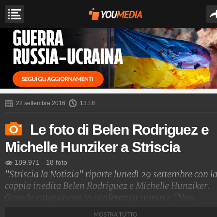
22 settembre 2016
13:18
Le foto di Belen Rodriguez e
Michelle Hunziker a Striscia
189.971
-
18 foto
"Striscia la Notizia" riparte lunedì 29 settembre con l
coppia inedita Belen Rodriguez e Michelle Hunziker.
Grande entusiasmo in conferenza stampa: "Non
vediamo l'ora! Hanno scritto che ci odiamo ma in real
MOSTRA TUTTO