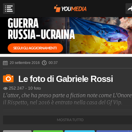
20 settembre 2016
00:37
Le foto di Gabriele Rossi
252.247
-
10 foto
L'attor, che ha preso parte a fiction note come L'Onore
il Rispetto, nel 2016 è entrato nella casa del Gf Vip.
Spettacolo Fanpage
MOSTRA TUTTO
4.053.406.133
-
9.455 video
-
76.076 foto