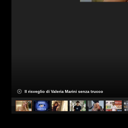
Il risveglio di Valeria Marini senza trucco
caricato da
Spettacolo Fanpage