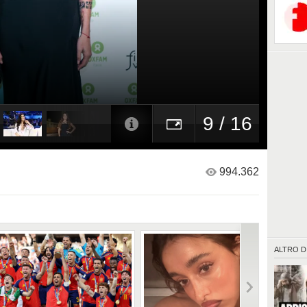
9 / 16
994.362
ALTRO D