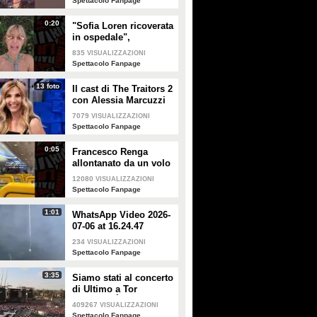
Spettacolo Fanpage
0:20
"Sofia Loren ricoverata
in ospedale",
Alessandra Mussolini
835
VISUALIZZAZIONI
smentisce: "È serena e
Spettacolo Fanpage
forte"
13 foto
Il cast di The Traitors 2
con Alessia Marcuzzi
7079
VISUALIZZAZIONI
Spettacolo Fanpage
0:05
Francesco Renga
allontanato da un volo
Ryanair dopo una
12080
VISUALIZZAZIONI
discussione con gli
Spettacolo Fanpage
steward
1:01
WhatsApp Video 2026-
07-06 at 16.24.47
234
VISUALIZZAZIONI
Spettacolo Fanpage
3:35
Siamo stati al concerto
di Ultimo a Tor
Vergata: "È il giorno
409267
VISUALIZZAZIONI
che aspettavo, questa è
Spettacolo Fanpage