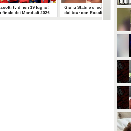
scolti tv di ieri 19 luglio:
Giulia Stabile si confessa
a finale dei Mondiali 2026
dal tour con Rosalia: "Non
pagna-Argentina
sono stata bene, costretta
travince (67.9%)
a stare chiusa in camera"
li ascolti tv di domenica 19
In giro per il mondo nel corpo di
uglio. Su Rai1 è stata trasmessa la
ballo di Rosalia, Giulia Stabile si è
artita conclusiva dei Mondiali di
lasciata andare a una confessione
alcio 2026, che ha visto trionfare
social dopo aver trascorso alcuni
a Spagna. Su Canale 5 è andato in
giorni chiusa nella sua stanza
nda un nuovo episodio di
d'hotel a causa di un malessere:
acconto di una notte. Nessuna
"La luce non arriva solo dagli
fida nell'access prime, è andata
altri. A volte è già dentro di noi".
n onda solo La Ruota della
ortuna.