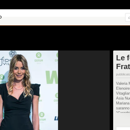
O
Le 
Frat
pubblicato
Valeria 
Elenoire
Vitaglia
Asia Nuc
Mariana
saranno 
"Grande 
Blasi e 