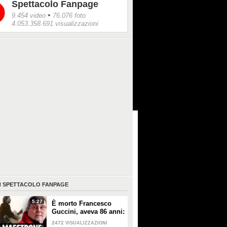
Spettacolo Fanpage
•
9.454 video
76.076 foto
4.053.358.691 visualizzazioni
I
SPETTACOLO FANPAGE
5:27
È morto Francesco
Guccini, aveva 86 anni:
è stato uno dei
2472
VISUALIZZAZIONI