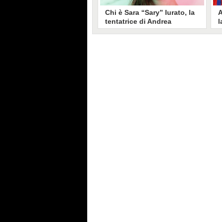
Chi è Sara “Sary” Iurato, la
A
tentatrice di Andrea
l
Petraroli a Temptation
S
Island 2026
s
Sara Iurato, soprannominata
G
“Sary”, è la tentatrice che ha fatto
l
vacillare Andrea Petraroli,
p
fidanzato di Iris De Lorenzis, a
C
Temptation Island 2026. Siciliana,
l
ha 24 anni e ha provato a mettere
o
in crisi il rapporto già precario tra
R
i due protagonisti del docu-reality
s
condotto da Filippo Bisciglia.
i
F