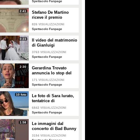
Spettacolo Fanpage
2:41
Stefano De Martino
riceve il premio
intitolato al padre
826
VISUALIZZAZIONI
Enrico
Spettacolo Fanpage
0:23
Il video del matrimonio
di Gianluigi
Donnarumma e Alessia
3763
VISUALIZZAZIONI
Elefante
Spettacolo Fanpage
2:30
Gerardina Trovato
annuncia lo stop del
tour per problemi di
171
VISUALIZZAZIONI
salute
Spettacolo Fanpage
10 foto
Le foto di Sara Iurato,
tentatrice di
Temptation Island 2026
6842
VISUALIZZAZIONI
Spettacolo Fanpage
1:58
Le immagini dal
concerto di Bad Bunny
a Milano
3194
VISUALIZZAZIONI