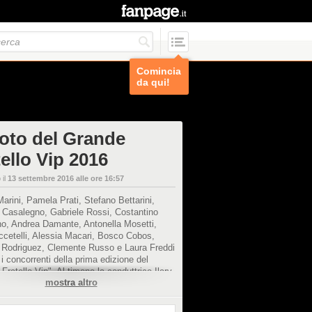
Comincia
da qui!
foto del Grande
ello Vip 2016
 il
13 settembre 2016 alle ore 16:57
Marini, Pamela Prati, Stefano Bettarini,
 Casalegno, Gabriele Rossi, Costantino
no, Andrea Damante, Antonella Mosetti,
cetelli, Alessia Macari, Bosco Cobos,
 Rodriguez, Clemente Russo e Laura Freddi
i concorrenti della prima edizione del
Fratello Vip". Al timone la conduttrice Ilary
mostra altro
l'opinionista Alfonso Signorini.