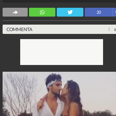
Spettacolo Fanpage
4.053.327.169
-
9.453 video
-
76.076 foto
20
COMMENTA
1