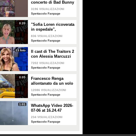
concerto di Bad Bunny
a Milano
3196
VISUALIZZAZIONI
Spettacolo Fanpage
0:20
"Sofia Loren ricoverata
in ospedale",
Alessandra Mussolini
836
VISUALIZZAZIONI
smentisce: "È serena e
Spettacolo Fanpage
forte"
13 foto
Il cast di The Traitors 2
con Alessia Marcuzzi
7202
VISUALIZZAZIONI
Spettacolo Fanpage
0:05
Francesco Renga
allontanato da un volo
Ryanair dopo una
12086
VISUALIZZAZIONI
discussione con gli
Spettacolo Fanpage
steward
1:01
WhatsApp Video 2026-
07-06 at 16.24.47
234
VISUALIZZAZIONI
Spettacolo Fanpage