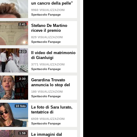
un cancro della pelle"
e apre al dibattito sulle
9960
VISUALIZZAZIONI
creme solari
Spettacolo Fanpage
2:41
Stefano De Martino
riceve il premio
intitolato al padre
829
VISUALIZZAZIONI
Enrico
Spettacolo Fanpage
0:23
Il video del matrimonio
di Gianluigi
Donnarumma e Alessia
3771
VISUALIZZAZIONI
Elefante
Spettacolo Fanpage
2:30
Gerardina Trovato
annuncia lo stop del
tour per problemi di
180
VISUALIZZAZIONI
salute
Spettacolo Fanpage
10 foto
Le foto di Sara Iurato,
tentatrice di
Temptation Island 2026
6939
VISUALIZZAZIONI
Spettacolo Fanpage
1:58
Le immagini dal