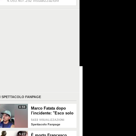
4.053.407.252 visualizzazioni
I
SPETTACOLO FANPAGE
0:59
Marco Fatata dopo
l'incidente: "Esco solo
di sera, i primi tempi
5433
VISUALIZZAZIONI
non riuscivo a
Spettacolo Fanpage
guardarmi"
5:27
È morto Francesco