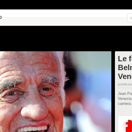
O
Le 
Bel
Ven
pubblicato
Jean Pau
Venezia 
carriera.