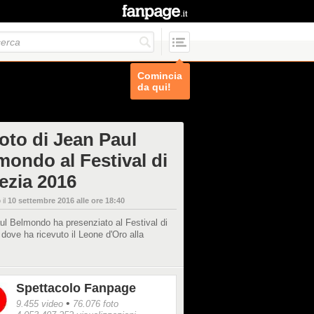
Comincia
da qui!
foto di Jean Paul
mondo al Festival di
ezia 2016
 il
10 settembre 2016 alle ore 18:40
l Belmondo ha presenziato al Festival di
dove ha ricevuto il Leone d'Oro alla
Spettacolo Fanpage
•
9.455 video
76.076 foto