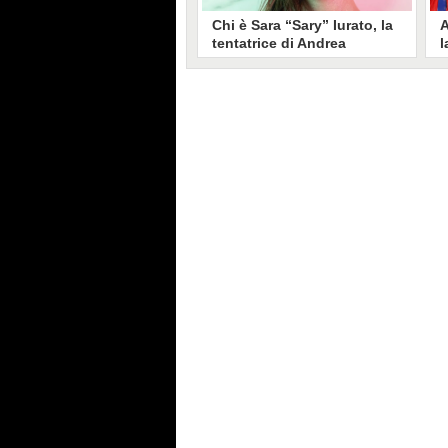
Chi è Sara “Sary” Iurato, la
A
tentatrice di Andrea
l
Petraroli a Temptation
S
Island 2026
s
Sara Iurato, soprannominata
G
“Sary”, è la tentatrice che ha fatto
l
vacillare Andrea Petraroli,
p
fidanzato di Iris De Lorenzis, a
C
Temptation Island 2026. Siciliana,
l
ha 24 anni e ha provato a mettere
o
in crisi il rapporto già precario tra
R
i due protagonisti del docu-reality
s
condotto da Filippo Bisciglia.
i
F