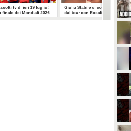
scolti tv di ieri 19 luglio:
Giulia Stabile si confessa
a finale dei Mondiali 2026
dal tour con Rosalia: "Non
pagna-Argentina
sono stata bene, costretta
travince (67.9%)
a stare chiusa in camera"
li ascolti tv di domenica 19
In giro per il mondo nel corpo di
uglio. Su Rai1 è stata trasmessa la
ballo di Rosalia, Giulia Stabile si è
artita conclusiva dei Mondiali di
lasciata andare a una confessione
alcio 2026, che ha visto trionfare
social dopo aver trascorso alcuni
a Spagna. Su Canale 5 è andato in
giorni chiusa nella sua stanza
nda un nuovo episodio di
d'hotel a causa di un malessere:
acconto di una notte. Nessuna
"La luce non arriva solo dagli
fida nell'access prime, è andata
altri. A volte è già dentro di noi".
n onda solo La Ruota della
ortuna.