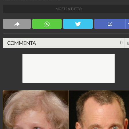
MOSTRA TUTTO
Spettacolo Fanpage
4.053.322.437
-
9.453 video
-
76.076 foto
16
COMMENTA
0