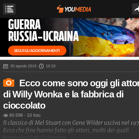
30 agosto 2016
16:33
Ecco come sono oggi gli attor
di Willy Wonka e la fabbrica di
cioccolato
60.598
-
10 foto
Il classico di Mel Stuart con Gene Wilder usciva nel 19
Ecco che fine hanno fatto gli attori, molti dei quali
hanno lasciato il cinema.