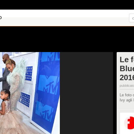
O
Le 
Blu
201
pubblicato
Le foto 
Ivy agl