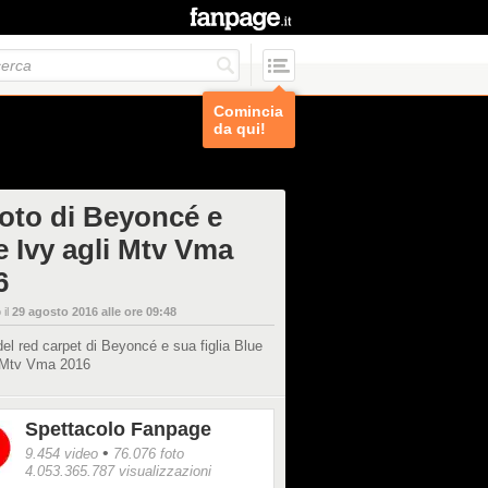
Comincia
da qui!
foto di Beyoncé e
e Ivy agli Mtv Vma
6
 il
29 agosto 2016 alle ore 09:48
del red carpet di Beyoncé e sua figlia Blue
i Mtv Vma 2016
Spettacolo Fanpage
•
9.454 video
76.076 foto
4.053.365.787 visualizzazioni