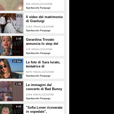
intitolato al padre
826
VISUALIZZAZIONI
Enrico
Spettacolo Fanpage
0:23
Il video del matrimonio
di Gianluigi
Donnarumma e Alessia
3764
VISUALIZZAZIONI
Elefante
Spettacolo Fanpage
2:30
Gerardina Trovato
annuncia lo stop del
tour per problemi di
176
VISUALIZZAZIONI
salute
Spettacolo Fanpage
10 foto
Le foto di Sara Iurato,
tentatrice di
Temptation Island 2026
6875
VISUALIZZAZIONI
Spettacolo Fanpage
1:58
Le immagini dal
concerto di Bad Bunny
a Milano
3194
VISUALIZZAZIONI
Spettacolo Fanpage
0:20
"Sofia Loren ricoverata
in ospedale",