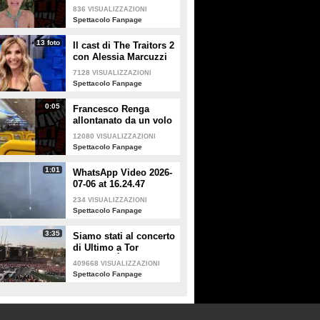
Alessandra Mussolini
836
VISUALIZZAZIONI
smentisce: "È serena e
Spettacolo Fanpage
forte"
13 foto
Il cast di The Traitors 2
con Alessia Marcuzzi
7128
VISUALIZZAZIONI
Spettacolo Fanpage
0:05
Francesco Renga
allontanato da un volo
Ryanair dopo una
12080
VISUALIZZAZIONI
discussione con gli
Spettacolo Fanpage
steward
1:01
WhatsApp Video 2026-
07-06 at 16.24.47
234
VISUALIZZAZIONI
Spettacolo Fanpage
3:35
Siamo stati al concerto
di Ultimo a Tor
Vergata: "È il giorno
409668
VISUALIZZAZIONI
che aspettavo, questa è
Spettacolo Fanpage
la favola"