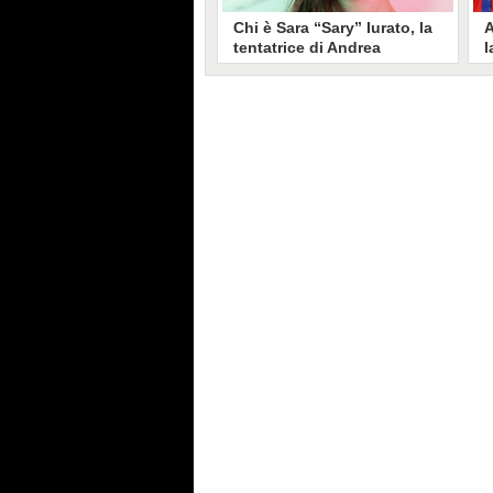
Chi è Sara “Sary” Iurato, la
A
tentatrice di Andrea
l
Petraroli a Temptation
S
Island 2026
s
Sara Iurato, soprannominata
G
“Sary”, è la tentatrice che ha fatto
l
vacillare Andrea Petraroli,
p
fidanzato di Iris De Lorenzis, a
C
Temptation Island 2026. Siciliana,
l
ha 24 anni e ha provato a mettere
o
in crisi il rapporto già precario tra
R
i due protagonisti del docu-reality
s
condotto da Filippo Bisciglia.
i
F