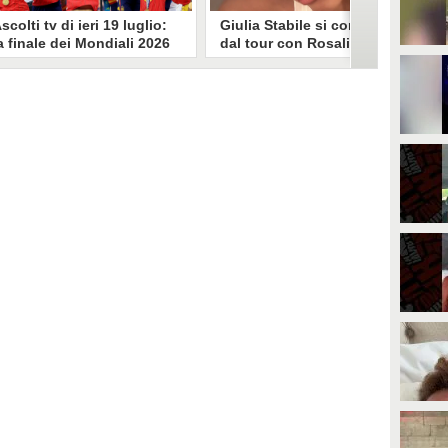
scolti tv di ieri 19 luglio:
Giulia Stabile si confessa
a finale dei Mondiali 2026
dal tour con Rosalia: "Non
pagna-Argentina
sono stata bene, costretta
travince (67.9%)
a stare chiusa in camera"
li ascolti tv di domenica 19
In giro per il mondo nel corpo di
uglio. Su Rai1 è stata trasmessa la
ballo di Rosalia, Giulia Stabile si è
artita conclusiva dei Mondiali di
lasciata andare a una confessione
alcio 2026, che ha visto trionfare
social dopo aver trascorso alcuni
a Spagna. Su Canale 5 è andato in
giorni chiusa nella sua stanza
nda un nuovo episodio di
d'hotel a causa di un malessere:
acconto di una notte. Nessuna
"La luce non arriva solo dagli
fida nell'access prime, è andata
altri. A volte è già dentro di noi".
n onda solo La Ruota della
ortuna.