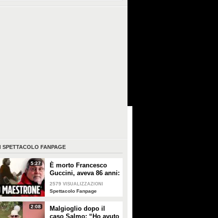
I
SPETTACOLO FANPAGE
5:27
È morto Francesco
Guccini, aveva 86 anni:
è stato uno dei
2579
VISUALIZZAZIONI
cantautori più
Spettacolo Fanpage
importanti di sempre
2:08
Malgioglio dopo il
caso Salmo: “Ho avuto