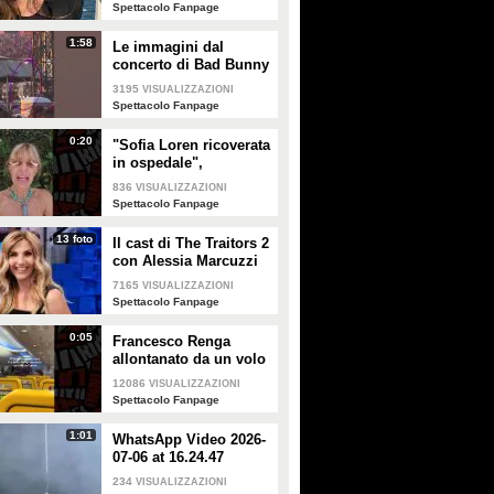
Spettacolo Fanpage
1:58
Le immagini dal
concerto di Bad Bunny
a Milano
3195
VISUALIZZAZIONI
Spettacolo Fanpage
0:20
"Sofia Loren ricoverata
in ospedale",
Alessandra Mussolini
836
VISUALIZZAZIONI
smentisce: "È serena e
Spettacolo Fanpage
forte"
13 foto
Il cast di The Traitors 2
con Alessia Marcuzzi
7165
VISUALIZZAZIONI
Spettacolo Fanpage
0:05
Francesco Renga
allontanato da un volo
Ryanair dopo una
12086
VISUALIZZAZIONI
discussione con gli
Spettacolo Fanpage
steward
1:01
WhatsApp Video 2026-
07-06 at 16.24.47
234
VISUALIZZAZIONI