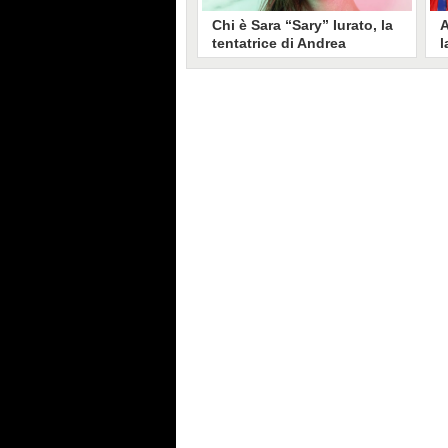
Chi è Sara “Sary” Iurato, la
A
tentatrice di Andrea
l
Petraroli a Temptation
S
Island 2026
s
Sara Iurato, soprannominata
G
“Sary”, è la tentatrice che ha fatto
l
vacillare Andrea Petraroli,
p
fidanzato di Iris De Lorenzis, a
C
Temptation Island 2026. Siciliana,
l
ha 24 anni e ha provato a mettere
o
in crisi il rapporto già precario tra
R
i due protagonisti del docu-reality
s
condotto da Filippo Bisciglia.
i
F