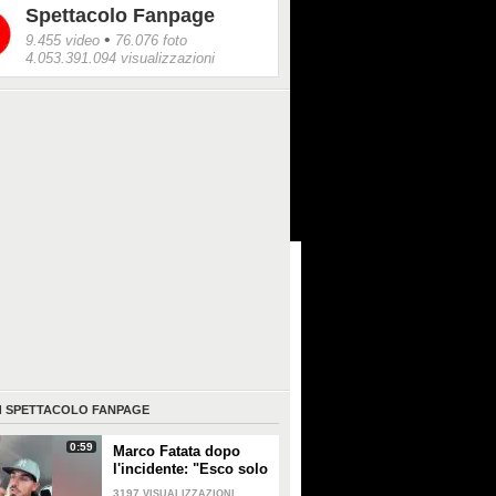
Spettacolo Fanpage
•
9.455 video
76.076 foto
4.053.391.094 visualizzazioni
I
SPETTACOLO FANPAGE
0:59
Marco Fatata dopo
l'incidente: "Esco solo
di sera, i primi tempi
3197
VISUALIZZAZIONI