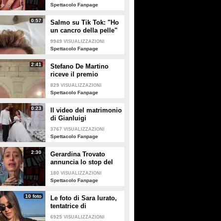
Spettacolo Fanpage
0:57
Salmo su Tik Tok: "Ho
un cancro della pelle"
e apre al dibattito sulle
9949
VISUALIZZAZIONI
creme solari
Spettacolo Fanpage
2:41
Stefano De Martino
riceve il premio
intitolato al padre
829
VISUALIZZAZIONI
Enrico
Spettacolo Fanpage
0:23
Il video del matrimonio
di Gianluigi
Donnarumma e Alessia
3767
VISUALIZZAZIONI
Elefante
Spettacolo Fanpage
2:30
Gerardina Trovato
annuncia lo stop del
tour per problemi di
180
VISUALIZZAZIONI
salute
Spettacolo Fanpage
10 foto
Le foto di Sara Iurato,
tentatrice di
Temptation Island 2026
6925
VISUALIZZAZIONI