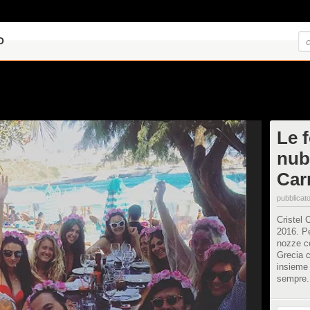
O
Le f
nubi
Carr
pubblicato
Cristel 
2016. Pe
nozze c
Grecia c
insieme 
sempre.