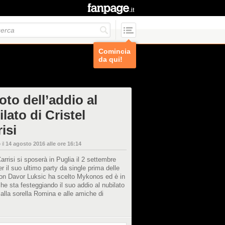
Comincia
da qui!
oto dell’addio al
lato di Cristel
isi
 il
14 agosto 2016 alle ore 16:14
Carrisi si sposerà in Puglia il 2 settembre
r il suo ultimo party da single prima delle
on Davor Luksic ha scelto Mykonos ed è in
he sta festeggiando il suo addio al nubilato
alla sorella Romina e alle amiche di