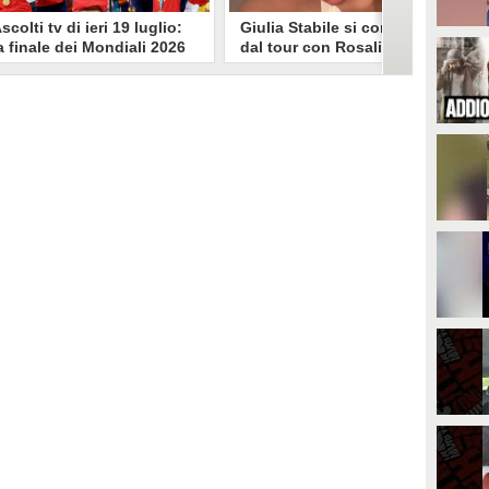
scolti tv di ieri 19 luglio:
Giulia Stabile si confessa
a finale dei Mondiali 2026
dal tour con Rosalia: "Non
pagna-Argentina
sono stata bene, costretta
travince (67.9%)
a stare chiusa in camera"
li ascolti tv di domenica 19
In giro per il mondo nel corpo di
uglio. Su Rai1 è stata trasmessa la
ballo di Rosalia, Giulia Stabile si è
artita conclusiva dei Mondiali di
lasciata andare a una confessione
alcio 2026, che ha visto trionfare
social dopo aver trascorso alcuni
a Spagna. Su Canale 5 è andato in
giorni chiusa nella sua stanza
nda un nuovo episodio di
d'hotel a causa di un malessere:
acconto di una notte. Nessuna
"La luce non arriva solo dagli
fida nell'access prime, è andata
altri. A volte è già dentro di noi".
n onda solo La Ruota della
ortuna.