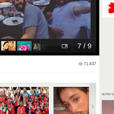
7 / 9
71.437
ALTRO D