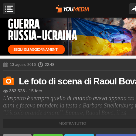
13 agosto 2016
22:48
Le foto di scena di Raoul Bov
383.528
-
15 foto
L’aspetto è sempre quello di quando aveva appena 22
anni e faceva prendere la testa a Barbara Snellenburg 
“Piccolo grande amore”. Eppure, Raoul Bova, il 14
agosto, compie 45 anni e, da allora, , l’attore ha
MOSTRA TUTTO
costruito una solidissima carriera, girando 43 pellicol
per il cinema e 26 tra serie e film tv, diventando il sex