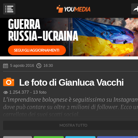
5 agosto 2016
16:30
Le foto di Gianluca Vacchi
1.254.377
-
13 foto
L'imprenditore bolognese è seguitissimo su Instagra
dove può contare su oltre 2 milioni di follower. Ecco 
carrellata dei suoi scatti social.
MOSTRA TUTTO
Spettacolo Fanpage
4.053.354.673
-
9.454 video
-
76.076 foto