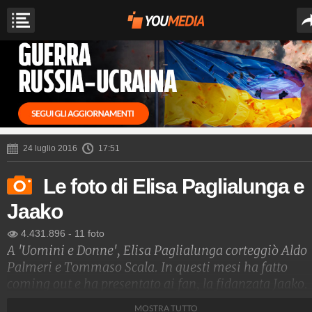
24 luglio 2016
17:51
Le foto di Elisa Paglialunga e
Jaako
4.431.896
-
11 foto
A 'Uomini e Donne', Elisa Paglialunga corteggiò Aldo
Palmeri e Tommaso Scala. In questi mesi ha fatto
coming out e ha presentato ai fan, la fidanzata Jaako.
Ecco gli scatti più belli della coppia.
MOSTRA TUTTO