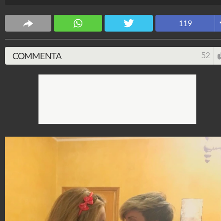
Spettacolo Fanpage
119
4.053.376.546
-
9.455 video
-
76.076 foto
COMMENTA
52