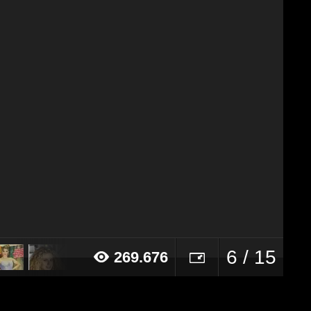
6 / 15
269.676
016 alle ore 16:43