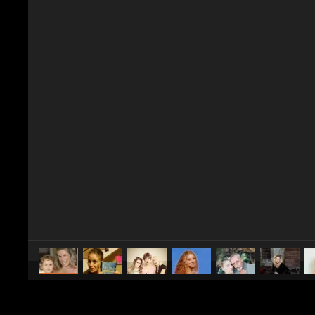
caricato da
Spettacolo Fanpage